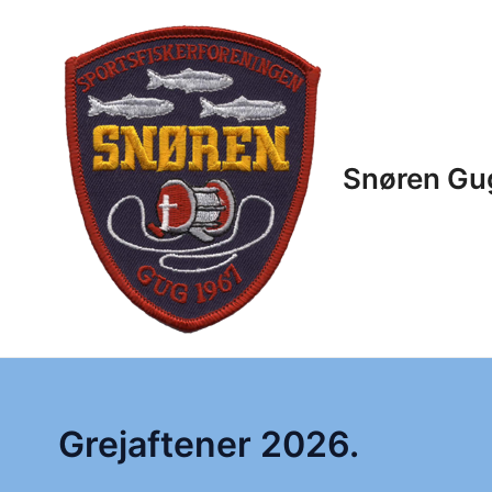
Gå
til
indholdet
Snøren Gu
Grejaftener 2026.