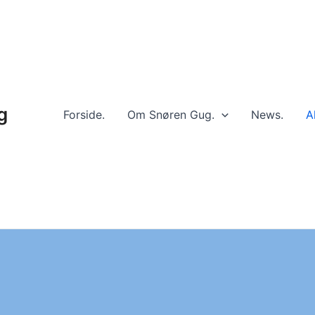
g
Forside.
Om Snøren Gug.
News.
A