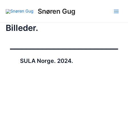
Gå
Snøren Gug
til
Main
indholdet
Billeder.
Men
___________________________
SULA Norge. 2024.